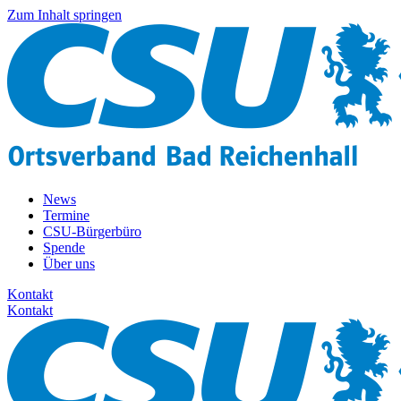
Zum Inhalt springen
News
Termine
CSU-Bürgerbüro
Spende
Über uns
Kontakt
Kontakt