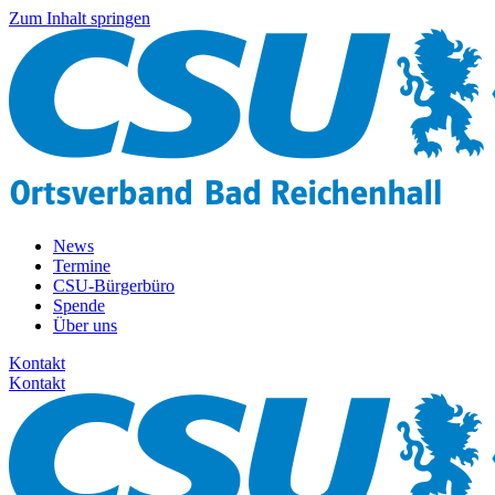
Zum Inhalt springen
News
Termine
CSU-Bürgerbüro
Spende
Über uns
Kontakt
Kontakt