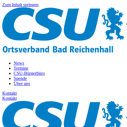
Zum Inhalt springen
News
Termine
CSU-Bürgerbüro
Spende
Über uns
Kontakt
Kontakt