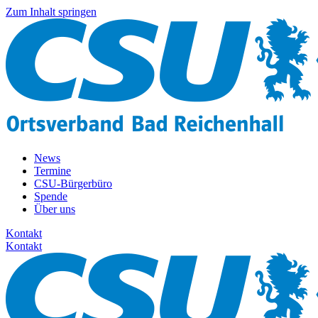
Zum Inhalt springen
News
Termine
CSU-Bürgerbüro
Spende
Über uns
Kontakt
Kontakt