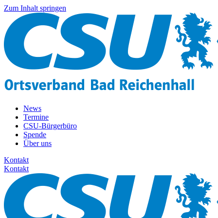
Zum Inhalt springen
News
Termine
CSU-Bürgerbüro
Spende
Über uns
Kontakt
Kontakt