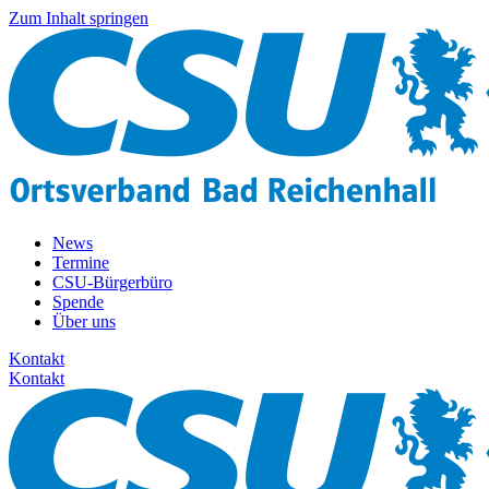
Zum Inhalt springen
News
Termine
CSU-Bürgerbüro
Spende
Über uns
Kontakt
Kontakt