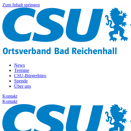
Zum Inhalt springen
News
Termine
CSU-Bürgerbüro
Spende
Über uns
Kontakt
Kontakt