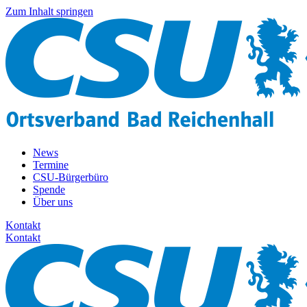
Zum Inhalt springen
News
Termine
CSU-Bürgerbüro
Spende
Über uns
Kontakt
Kontakt