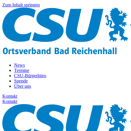
Zum Inhalt springen
News
Termine
CSU-Bürgerbüro
Spende
Über uns
Kontakt
Kontakt