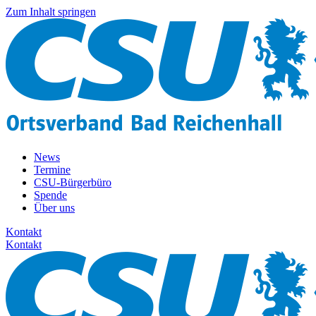
Zum Inhalt springen
News
Termine
CSU-Bürgerbüro
Spende
Über uns
Kontakt
Kontakt