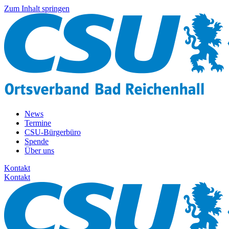
Zum Inhalt springen
News
Termine
CSU-Bürgerbüro
Spende
Über uns
Kontakt
Kontakt