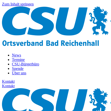
Zum Inhalt springen
News
Termine
CSU-Bürgerbüro
Spende
Über uns
Kontakt
Kontakt